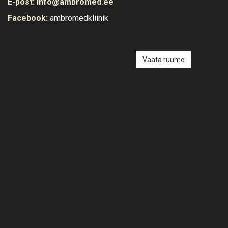
E-post:
info@ambromed.ee
Facebook:
ambromedkliinik
Vaata ruume