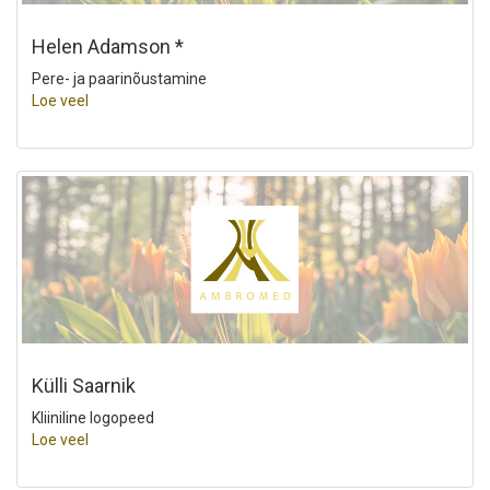
Helen Adamson *
Pere- ja paarinõustamine
Loe veel
Külli Saarnik
Kliiniline logopeed
Loe veel