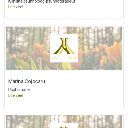
Kliiniline psühholoog-psühhoterapeut
Loe veel
Marina Cojocaru
Psühhiaater
Loe veel