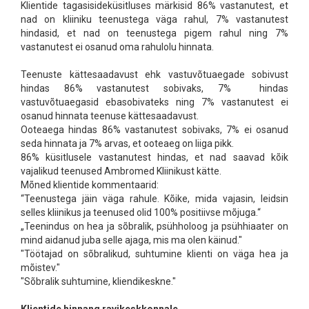
Klientide tagasisideküsitluses märkisid 86% vastanutest, et
nad on kliiniku teenustega väga rahul, 7% vastanutest
hindasid, et nad on teenustega pigem rahul ning 7%
vastanutest ei osanud oma rahulolu hinnata.
Teenuste kättesaadavust ehk vastuvõtuaegade sobivust
hindas 86% vastanutest sobivaks, 7% hindas
vastuvõtuaegasid ebasobivateks ning 7% vastanutest ei
osanud hinnata teenuse kättesaadavust.
Ooteaega hindas 86% vastanutest sobivaks, 7% ei osanud
seda hinnata ja 7% arvas, et ooteaeg on liiga pikk.
86% küsitlusele vastanutest hindas, et nad saavad kõik
vajalikud teenused Ambromed Kliinikust kätte.
Mõned klientide kommentaarid:
“Teenustega jäin väga rahule. Kõike, mida vajasin, leidsin
selles kliinikus ja teenused olid 100% positiivse mõjuga.“
„Teenindus on hea ja sõbralik, psühholoog ja psühhiaater on
mind aidanud juba selle ajaga, mis ma olen käinud."
"Töötajad on sõbralikud, suhtumine klienti on väga hea ja
mõistev."
"Sõbralik suhtumine, kliendikeskne."