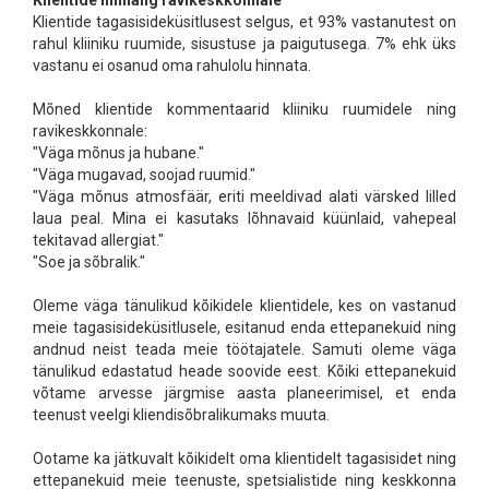
Klientide hinnang ravikeskkonnale
Klientide tagasisideküsitlusest selgus, et 93% vastanutest on
rahul kliiniku ruumide, sisustuse ja paigutusega. 7% ehk üks
vastanu ei osanud oma rahulolu hinnata.
Mõned klientide kommentaarid kliiniku ruumidele ning
ravikeskkonnale:
"Väga mõnus ja hubane."
"Väga mugavad, soojad ruumid."
"Väga mõnus atmosfäär, eriti meeldivad alati värsked lilled
laua peal. Mina ei kasutaks lõhnavaid küünlaid, vahepeal
tekitavad allergiat."
"Soe ja sõbralik."
Oleme väga tänulikud kõikidele klientidele, kes on vastanud
meie tagasisideküsitlusele, esitanud enda ettepanekuid ning
andnud neist teada meie töötajatele. Samuti oleme väga
tänulikud edastatud heade soovide eest. Kõiki ettepanekuid
võtame arvesse järgmise aasta planeerimisel, et enda
teenust veelgi kliendisõbralikumaks muuta.
Ootame ka jätkuvalt kõikidelt oma klientidelt tagasisidet ning
ettepanekuid meie teenuste, spetsialistide ning keskkonna