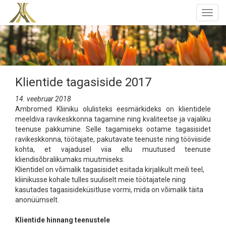
Togg
navig
Klientide tagasiside 2017
14. veebruar 2018
Ambromed Kliiniku olulisteks eesmärkideks on klientidele
meeldiva ravikeskkonna tagamine ning kvaliteetse ja vajaliku
teenuse pakkumine. Selle tagamiseks ootame tagasisidet
ravikeskkonna, töötajate, pakutavate teenuste ning tööviiside
kohta, et vajadusel viia ellu muutused teenuse
kliendisõbralikumaks muutmiseks.
Klientidel on võimalik tagasisidet esitada kirjalikult meili teel,
kliinikusse kohale tulles suuliselt meie töötajatele ning
kasutades tagasisideküsitluse vormi, mida on võimalik täita
anonüümselt.
Klientide hinnang teenustele